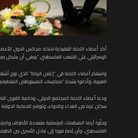
الإسرائيلي على الشعب الفلسطيني “ينبغي أن يشكل مدخل
واستنكر أعضاء اللجنة في “إعلان الرباط” الذي توج أش
الغربية، وأدانوا بشدة “ممارسات المستوطنين المتطرفين
ودعا أعضاء اللجنة المجتمع الدولي، وخاصة القوى الناف
سكان غزة من الغداء والدواء، وتوفير الحماية الدولية
وحثّوا أيضا المنظمات البرلمانية متعددة الأطراف والب
الفلسطيني، وأن يُصار فورا إلى تبادل الأسرى بين الطرفي