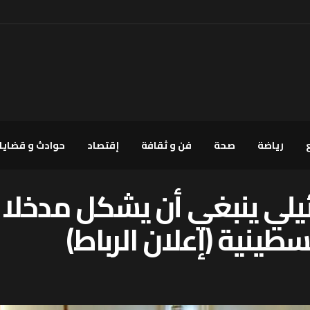
رياضة
صحة
فن و ثقافة
إقتصاد
حوادث و قضايا
لي ينبغي أن يشكل مدخلا ل
طينية (إعلان الرباط)