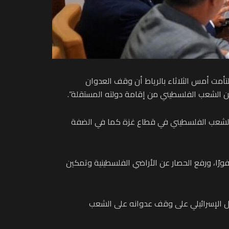
نفيذية لاتحاد مجالس الدول الأعضاء في منظمة التعاون الإسلامي في ختام اجتماعات دورتها الـ52 التي التأمت أمس الثلاثاء بالرياط أن وقف العدوان
مكن الشعب الفلسطيني من إقامة دولته المستقلة”.
حق الشعب الفلسطيني في قطاع غزة كما في الضفة
ورًا، ورفع الحصار عن الأراضي الفلسطينية وتمكين
تلال الإسرائيلي على وقف عدوانه على الشعب