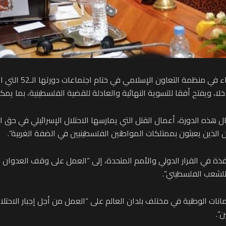
أكد أعضاء اللجنة الت
ا، ويفتح أفقا للتسوية النهائية والعادلة للقضية الفلسطينية، بما ي
غال هذه الدورة، أعمال القتل التي يمارسها الاحتلال الإسرائيلي في 
 الذين يعبثون بممتلكات المواطنين الفلسطينيين في الضفة الغربية”.
ذة في القرار الدولي والأمم المتحدة، إلى “العمل على وقف العدوان ف
 للشعب الفلسطيني”.
رلمانات الوطنية في مختلف بلدان العالم على “العمل من أجل إجبار الاح
ن”.