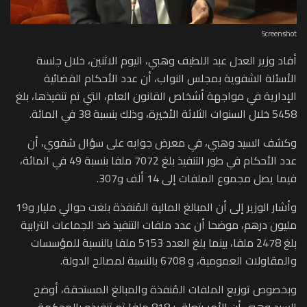
Screenshot
أفاد وزير العدل عبد اللطيف وهبي، اليوم الاثنين، خلال جلسة
الأسئلة الشفوية بمجلس النواب، أن عدد الأحكام القضائية
الإدارية في مواجهة أشخاص القانون العام، التي تم تنفيذها، بلغ
5458 خلال السنوات الثلاثة الأخيرة، وذلك بنسبة 38 في المائة.
وكشف السيد وهبي، في معرض جوابه على سؤال شفوي، أن
عدد الأحكام في طور التنفيذ بلغ 7072 ملفا بنسبة 49 في المائة،
فيما يصل مجموع الملفات إلى 14 ألف و307.
وأشار الوزير إلى أن المبالغ المالية المُنفذة بلغت حوالي مليار و19
مليون درهم، موضحا أن عدد ملفات التنفيذ ضد الجماعات الترابية
بلغ 2478 ملفا، بينما بلغ العدد 5153 ملفا بالنسبة للمؤسسات
والمقاولات العمومية، و 6708 بالنسبة لمصالح الدولة.
وبخصوص توزيع الملفات المُنفذة والمبالغ المستحقة، أوضح
السيد وهبي أن الأمر يتعلق بـ818 ملفا تم تنفيذه بالمحكمة