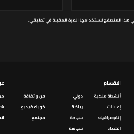
ي هذا المتصفح لاستخدامها المرة المقبلة في تعليقي.
الاقسام
عن
أنشطة ملكية
دولي
فن و ثقافة
من
إعلانات
رياضة
كويك فيديو
شر
إنفوغرافيك
سياحة
مجتمع
اتص
اقتصاد
سياسة