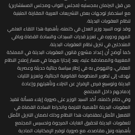
من قبل البرلمان بمجسليه (مجلس النواب ومجلس المستشارين)
مع استحضار توجهات بعض التشريعات العربية المقارنة المتبنية
لنظام العقوبات البديلة.
وقد نوه السيد وزير العدل في كلمته، بأهمية هذا اللقاء العلمي
المهم ودوره في تعزيز قدرات السيدات والسادة القضاة وباقي
المتدخلين في تنزيل نظام العقوبات البديلة.
كما أوضح أن إعداد مشروع قانون العقوبات البديلة في المملكة
المغربية والمصادقة عليه، يعد إنجازا مهما في مسار إصلاح النظام
العقابي، والنهوض به في إطار سياسة جنائية حديثة وعصرية
تهدف إلى تطوير المنظومة القانونية الجنائية، وتعزيز الآليات
البديلة وتوسيع فرص الإفراج عن النزلاء وتأهيلهم وإعادة
إدماجهم داخل المجتمع.
وفي ختام كلمته، أكد السيد الوزير على ضرورة إيلاء مسألة تنفيذ
العقوبات البديلة الأهمية اللازمة وانخراط السادة القضاة في
التفعيل الأمثل لمقتضيات هذا النظام وذلك لضمان التنزيل الأمثل
للعقوبات البديلة لتحقيق الغايات المرجوة وتحسيس المجتمع
بأهميته ونبل مقاصده، مع ضرورة توفير الإمكانيات المادية