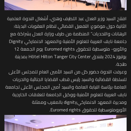
افتتح السيد وزير العدل عبد اللطيف وهبي، أشغال الندوة العلمية
الثانية حول موضوع: التفعيل القضائي لنظام العقوبات البديلة:
الرهانات والتحديات” المنظمة من طرف وزارة العدل بشراكة مع
جامعة نايف العربية للعلوم الأمنية والمعهد الدنماركي Dignity
والأورو- متوسطية للحقوق Euromed rights يوم الجمعة 12
يوليوز 2024 بفندق Hôtel Hilton Tanger City Center بمدينة
طنجة.
وعرفت الندوة حضور كل من السيد الأمين العام للمجلس الأعلى
للسلطة القضائية والسيد رئيس قطب القضايا الجنائية والحريات
العامة برئاسة النيابة العامة والسيد أمين المجلس الأعلى لجامعة
نايف العربية للعلوم الأمنية ووكيل الجامعة للعلاقات الخارجية
ومديرة المعهد الدنماركيdignity بالمغرب وممثلة
الأورومتوسطية للحقوق Euromed rights.