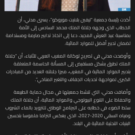
أكدت رئيسة جمعية “ليفين بلانيت موروكو”، يسرى مدني، أن
الخطاب الذي وجهه جلالة الملك محمد السادس إلى الأمة
بمناسبة عيد العرش المجيد، دعا إلى اتخاذ تدابير صارمة ومستدامة
لضمان تدبير أفضل للموارد المائية.
وأوضحت مدني في تصريح لوكالة المغرب العربي للأنباء، أن “جلالة
الملك تطرق بشكل مستفيض إلى المسألة الحاسمة المتعلقة
بتدبير الموارد المائية في المغرب، مبرزا جلالته العديد من المبادرات
الكبرى لمواجهة تحديات الجفاف والتغير المناخي”.
وأضافت مدني، التي تنشط جمعيتها في مجال حماية الطبيعة
والحفاظ على التنوع البيولوجي والموارد المائية، أن جلالة الملك
سلط الضوء في خطابه على البرنامج الوطني للتزويد بالماء الشروب
ومياه السقي 2020-2027، الذي يعكس التزاما ملموسا بتحسين
البنيات التحتية المائية في البلاد.