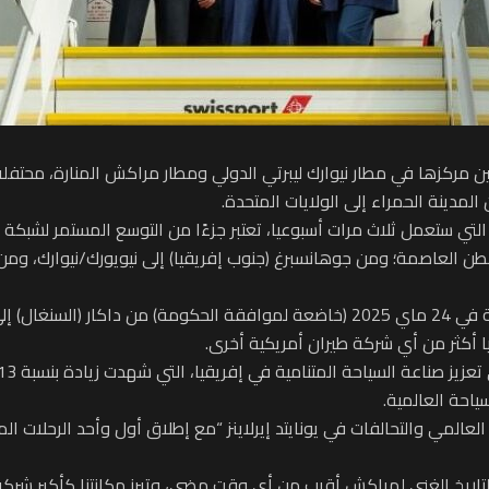
بين مركزها في مطار نيوارك ليبرتي الدولي ومطار مراكش المنارة، محتف
مدينة الحمراء إلى الولايات المتحدة.
تي ستعمل ثلاث مرات أسبوعيا، تعتبر جزءًا من التوسع المستمر لشبكة 
نطن العاصمة؛ ومن جوهانسبرغ (جنوب إفريقيا) إلى نيويورك/نيوارك، وم
وأضاف المصدر ذاته، أنه من المقرر إطلاق هذه الخدمة في 24 ماي 2025 (خاضعة لموافق
عالمي والتحالفات في يونايتد إيرلاينز “مع إطلاق أول وأحد الرحلات الم
 والتاريخ الغني لمراكش أقرب من أي وقت مضى، وتبرز مكانتنا كأكبر شرك