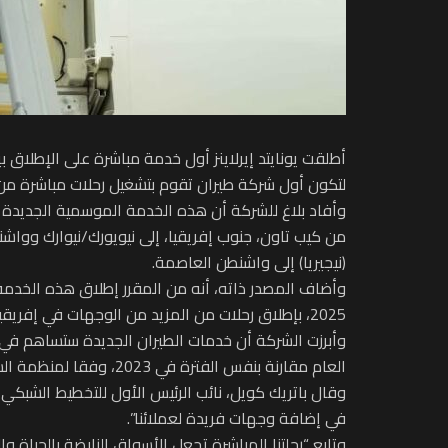
أطلقت يونايتد إيرلاينز أول خدمة مباشرة على الإطلاق 
لتكون أول شركة طيران تقوم بتشغيل رحلات مباشرة من ال
وأفاد بلاغ للشركة أن هذه الخدمة الموسمية الجديدة ال
من كيب تاون، جنوب إفريقيا، إلى نيويورك/نيوارك وواش
(نيجيريا) إلى واشنطن العاصمة.
2025، بإطلاق رحلات من المزيد من الوجهات في إفريقيا أكثر من أي شركة طيران أمريكية أخرى.
العام مقارنة بنفس الفترة في 2023، وفقا لمنظمة السياحة العالمية.
وقال باتريك كويل، نائب الرئيس الأول للتخطيط الشبكي ال
في إضافة وجهات فريدة لعملائنا”.
وتابع “رحلتنا المباشرة تجعل الأسواق النابضة بالحياة