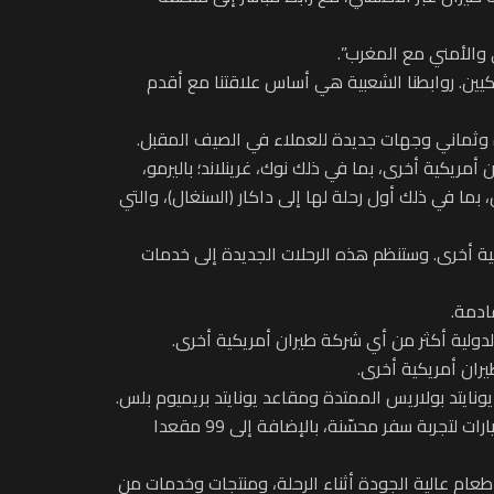
ي والأمني مع المغرب”.
يكيين. روابطنا الشعبية هي أساس علاقتنا مع أقدم
ران أمريكية أخرى، بما في ذلك نوك، غرينلاند؛ باليرمو،
بما في ذلك أول رحلة لها إلى داكار (السنغال)، والتي
كية أخرى. وستنظم هذه الرحلات الجديدة إلى خدمات
الدولية أكثر من أي شركة طيران أمريكية أخرى.
ت يونايتد المميزة Boeing 767-300، التي تضم مقصورة أعمال يونايتد بولاريس الممتدة ومقاعد يونايتد بريميوم بلس.
وتحتوي الطائرة على 46 جناح أعمال يونايتد بولاريس مع وصول مباشر إلى الممر، و22 مقعدا من يونايتد بريميوم بلس لتوفير خيارات لتجربة سفر محسّنة، بالإضافة إلى 99 مقعدا
ة طعام عالية الجودة أثناء الرحلة، ومنتجات وخدمات من