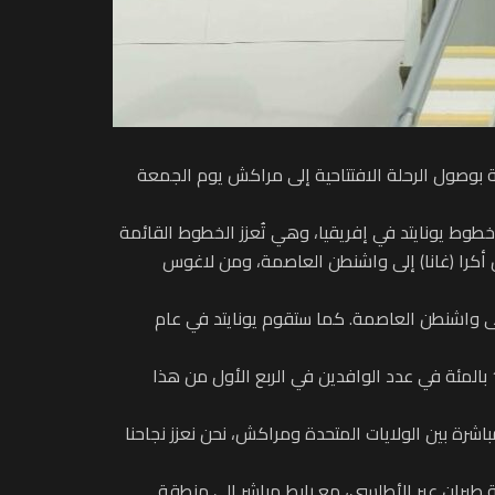
لة بوصول الرحلة الافتتاحية إلى مراكش يوم الجمعة
خطوط يونايتد في إفريقيا، وهي تُعزز الخطوط القائمة
ن أكرا (غانا) إلى واشنطن العاصمة، ومن لاغوس
ة الحكومة) من داكار (السنغال) إلى واشنطن العاصمة. كما ستقوم يونايتد في عام
وأبرزت الشركة أن خدمات الطيران الجديدة ستساهم في تعزيز صناعة السياحة المتنامية في إفريقيا، التي شهدت زيادة بنسبة 13 بالمئة في عدد الوافدين في الربع الأول من هذا
باشرة بين الولايات المتحدة ومراكش، نحن نعزز نجاحنا
ة طيران عبر الأطلسي، مع رابط مباشر إلى منطقة