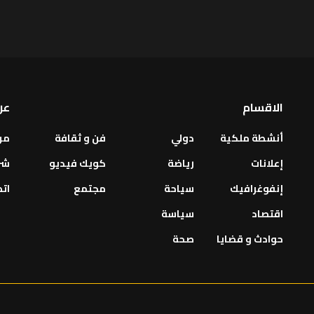
الاقسام
عن
أنشطة ملكية
دولي
فن و ثقافة
من
إعلانات
رياضة
كويك فيديو
شر
إنفوغرافيك
سياحة
مجتمع
اتص
اقتصاد
سياسة
حوادث و قضايا
صحة