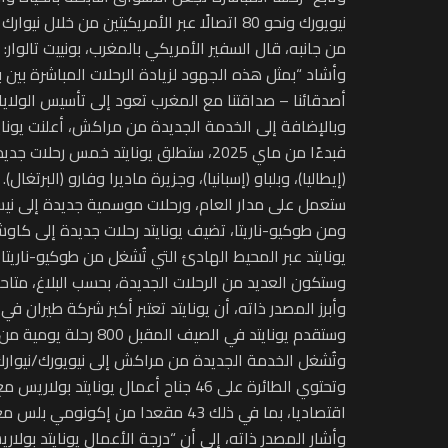
نيويورك ونحو 80 اتصالًا عبر الأمريكيتين من خلال نيوارك .”
من جانبه، قال السفير الأمريكي بالمغرب، بونييت تالوار:
وأشاد “بمثل هذه الجهود لزيادة الرحلات المباشرة بين ب
أصدقائنا – صداقتنا مع المغرب تعود إلى تأسيس الولايا
وبالإضافة إلى الخدمة الجديدة من مراكش، أعلنت يونايتد مؤخرًا عن أكبر توسع دولي 
فبدءًا من ماي 2025، ستطلق يونايتد خ
(إيطاليا)، وبلباو (إسبانيا)، وجزيرة ماديرا وفارو (ال
ستعمل على مدار العام، ورحلات موسمية جديدة إلى نيس (
ومن طوكيو-ناريتا، تضيف يونايتد رحلات جديدة إلى كاوش
يونايتد عبر المحيط الهادئ التي تُشغل من طوكيو-ناريت
وستكون العديد من الرحلات الجديدة، بحسب البلاغ، متاحة للبيع على موقع United.com ومن خلال تطب
وأبرز المصدر ذاته، أن يونايتد تعتبر أكبر شركة طيران 
وستقدم يونايتد في الصيف المقبل 800 رحلة يومية من وإلى 147 وجهة دولية – بما في ذلك 40 وجهة لا تخدمها أي شركة طيران أمريكية أخرى.
اقتصاديا، بما في ذلك 43 مقعدا من إكونومي بلس مع مساحة إضافية للساقين وزيادة في المساحة الشخصية.
وأشار المصدر ذاته، إلى أن “درجة الأعمال يونايتد بولا