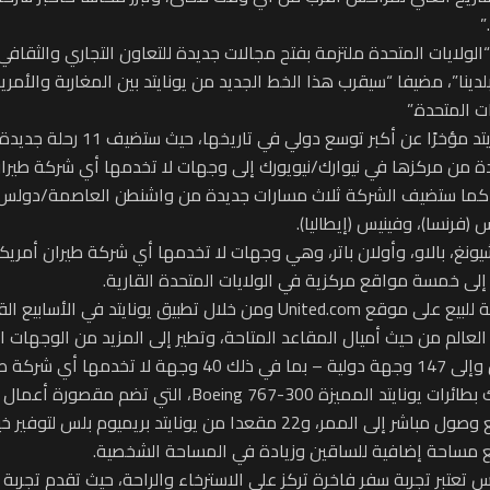
 “الولايات المتحدة ملتزمة بفتح مجالات جديدة للتعاون التجاري والثقاف
لدينا”، مضيفا “سيقرب هذا الخط الجديد من يونايتد بين المغاربة والأمر
ت المتحدة.”
في تاريخها، حيث ستضيف 11 رحلة جديدة وثماني وجهات جديدة للعملاء في الصيف المقبل.
مس رحلات جديدة من مركزها في نيوارك/نيويورك إلى وجهات لا تخدمها أي شركة طي
برتغال). كما ستضيف الشركة ثلاث مسارات جديدة من واشنطن العاصمة/دولس، 
فرنسا)، وفينيس (إيطاليا).
يونغ، بالاو، وأولان باتر، وهي وجهات لا تخدمها أي شركة طيران أمري
ا إلى خمسة مواقع مركزية في الولايات المتحدة القارية.
يق يونايتد في الأسابيع القادمة.
في العالم من حيث أميال المقاعد المتاحة، وتطير إلى المزيد من الوجهات 
وتُشغل الخدمة الجديدة من مراكش إلى نيويورك/نيوارك بطائرا
ريس تعتبر تجربة سفر فاخرة تركز على الاسترخاء والراحة، حيث تقدم تجرب