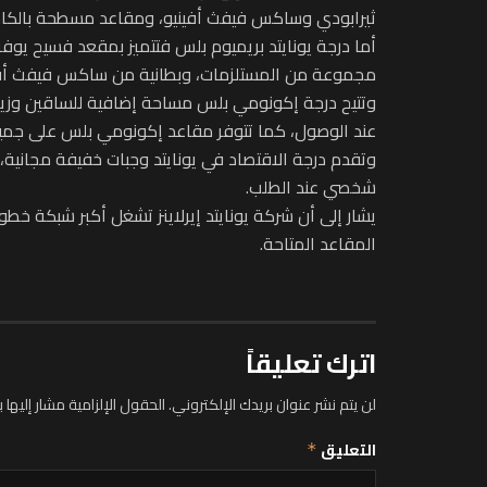
ثيرابودي وساكس فيفث أفينيو، ومقاعد مسطحة بالكام
أما درجة يونايتد بريميوم بلس فتتميز بمقعد فسيح يوف
مجموعة من المستلزمات، وبطانية من ساكس فيفث أفي
وتتيح درجة إكونومي بلس مساحة إضافية للساقين وزيا
عند الوصول، كما تتوفر مقاعد إكونومي بلس على جميع 
وتقدم درجة الاقتصاد في يونايتد وجبات خفيفة مجانية،
شخصي عند الطلب.
يشار إلى أن شركة يونايتد إيرلاينز تشغل أكبر شبكة خ
المقاعد المتاحة.
اترك تعليقاً
لن يتم نشر عنوان بريدك الإلكتروني.
الحقول الإلزامية مشار إليها ب
التعليق
*