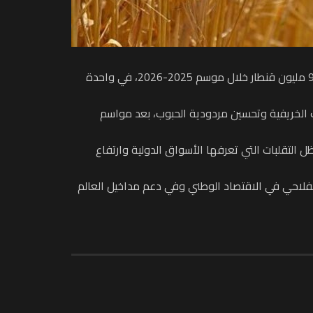
يبشر الموسم الفلاحي الحالي بالمغرب بمؤشرات إيجابية، بعدما كشفت معطيات رسمية عن توقعات ببلوغ إنتاج الحبوب حوالي 90 مليون قنطار خلال موسم 2025-2026، في واحدة
الخريفية وتحسين مردودية الحبوب، بعد مواسم
 التقلبات التي تعرفها الأسواق الدولية وارتفاع
الفلاحي في الاقتصاد الوطني وفي دعم مداخيل العالم