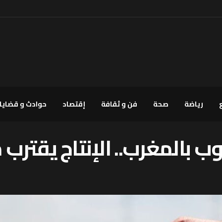
رياضة
صحة
فن و ثقافة
إقتصاد
حوادث و قضايا
رب.. الإنتاج يقترب من 90 مليون ق