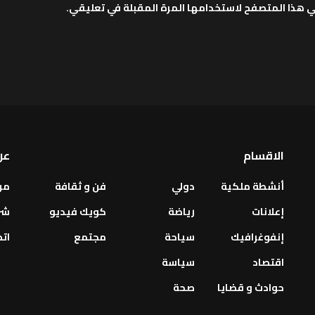
ي هذا المتصفح لاستخدامها المرة المقبلة في تعليقي.
الاقسام
عن
أنشطة ملكية
دولي
فن و ثقافة
من
إعلانات
رياضة
كويك فيديو
شر
إنفوغرافيك
سياحة
مجتمع
اتص
اقتصاد
سياسة
حوادث و قضايا
صحة