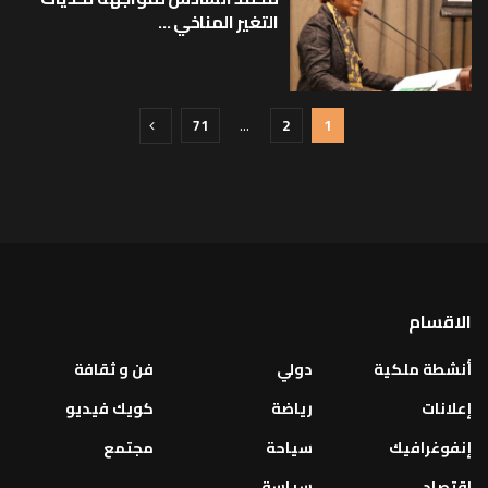
التغير المناخي ...
71
…
2
1
الاقسام
أنشطة ملكية
دولي
فن و ثقافة
إعلانات
رياضة
كويك فيديو
إنفوغرافيك
سياحة
مجتمع
اقتصاد
سياسة