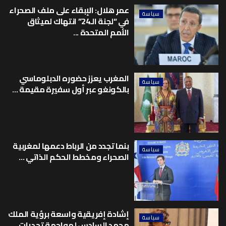
عمر هلال: الإبقاء على ملف الصحراء
سياسة
في “لجنة الـ24” انتهاك لميثاق
الأمم المتحدة ...
المغرب يعزز حضوره الدبلوماسي
سياسة
بالكونغو عبر أول سفيرة مقيمة ...
بنما تجدد من الرباط دعمها لمغربية
سياسة
الصحراء ومخطط الحكم الذاتي ...
إشادة إفريقية واسعة برؤية الملك
سياسة
محمد السادس لمواجهة تحديات